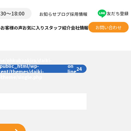
:30〜18:00
友だち登録
お知らせ
ブログ
採用情報
お問い合わせ
い
お客様の声
お気に入り
スタッフ紹介
会社情報
me/ohkuboakira/daiki-
/public_html/wp-
on
24
tent/themes/daiki-
line
5theme/single.php