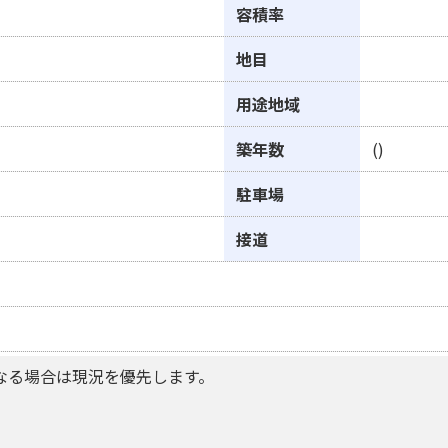
容積率
地目
用途地域
築年数
()
駐車場
接道
なる場合は現況を優先します。