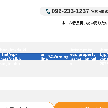
096-233-1237
9
営業時間
ホーム
特長
買いたい
売りた
boakira/daiki-
: Attempt to
/ho
_html/wp-
on
read property
f.jp
24
Warning
emes/daiki-
line
"name" on null
con
single.php
in
202