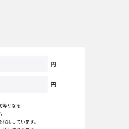
円
円
均等となる
す。
を採用しています。