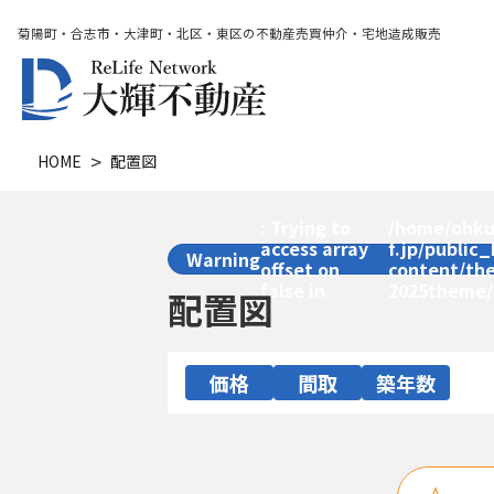
菊陽町・合志市・大津町・北区・東区の不動産売買仲介・宅地造成販売
HOME
配置図
: Trying to
/home/ohku
access array
f.jp/public
Warning
offset on
content/th
false in
2025theme/
配置図
価格
間取
築年数