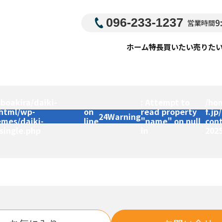
096-233-1237
9
営業時間
ホーム
特長
買いたい
売りた
boakira/daiki-
: Attempt to
/ho
_html/wp-
on
read property
f.jp
24
Warning
emes/daiki-
line
"name" on null
con
single.php
in
202