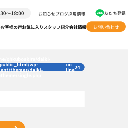
:30〜18:00
友だち登録
お知らせ
ブログ
採用情報
お問い合わせ
い
お客様の声
お気に入り
スタッフ紹介
会社情報
me/ohkuboakira/daiki-
/public_html/wp-
on
24
tent/themes/daiki-
line
5theme/single.php