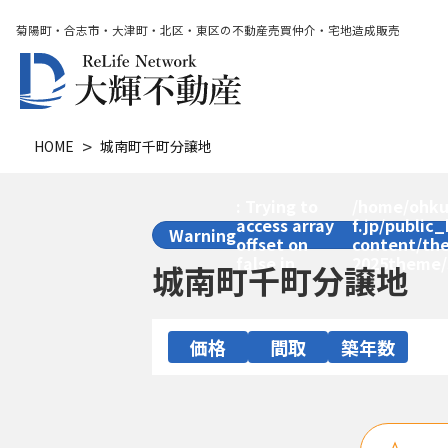
菊陽町・合志市・大津町・北区・東区の不動産売買仲介・宅地造成販売
HOME
城南町千町分譲地
: Trying to
/home/ohku
access array
f.jp/public
Warning
offset on
content/th
false in
2025theme/
城南町千町分譲地
価格
間取
築年数