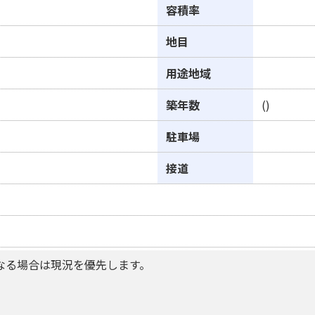
容積率
地目
用途地域
築年数
()
駐車場
接道
なる場合は現況を優先します。