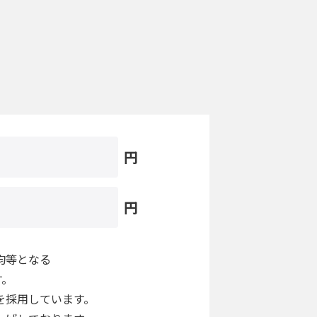
円
円
均等となる
す。
を採用しています。