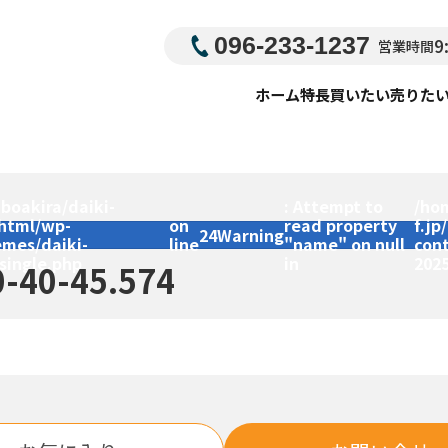
096-233-1237
9
営業時間
ホーム
特長
買いたい
売りた
boakira/daiki-
: Attempt to
/ho
_html/wp-
on
read property
f.jp
24
Warning
emes/daiki-
line
"name" on null
con
single.php
in
202
0-40-45.574