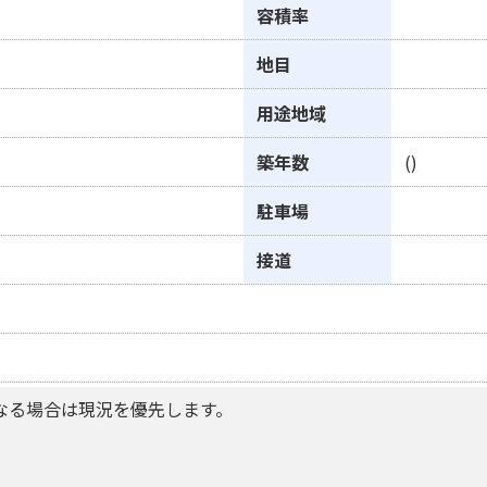
容積率
地目
用途地域
築年数
()
駐車場
接道
なる場合は現況を優先します。