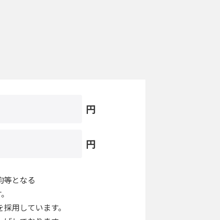
円
円
均等となる
す。
を採用しています。