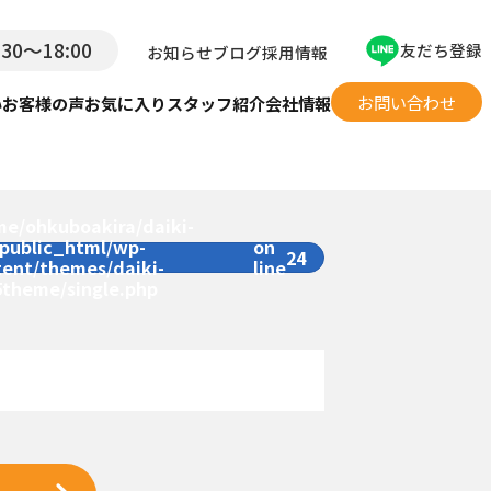
:30〜18:00
友だち登録
お知らせ
ブログ
採用情報
お問い合わせ
い
お客様の声
お気に入り
スタッフ紹介
会社情報
me/ohkuboakira/daiki-
/public_html/wp-
on
24
tent/themes/daiki-
line
5theme/single.php