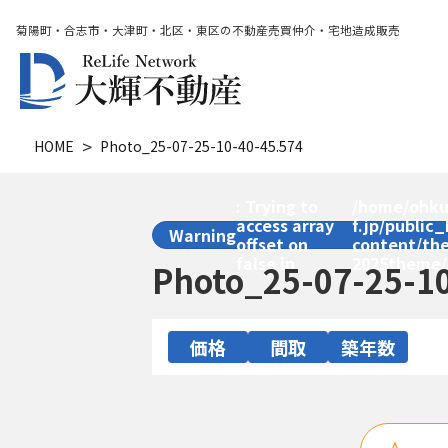
菊陽町・合志市・大津町・北区・東区の不動産売買仲介・宅地造成販売
HOME
Photo_25-07-25-10-40-45.574
: Trying to
/home/ohku
access array
f.jp/public
Warning
offset on
content/th
false in
2025theme/
Photo_25-07-25-1
価格
間取
築年数