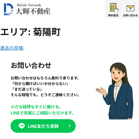
エリア:
菊陽町
投
過去の投稿
稿
お問い合わせ
ナ
お問い合わせはもちろん無料で承ります。
ビ
「何から聞けばいいか分からない」
「まだ迷っている」
ゲ
そんな段階でも、どうぞご連絡ください。
ー
小さな疑問もすぐに聞ける。
シ
LINEで気軽にご相談いただけます。
ョ
LINE友だち登録
ン