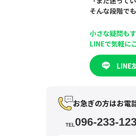
「まだ迷って
そんな段階で
小さな疑問も
LINEで気軽
LIN
お急ぎの方はお電
096-233-12
TEL