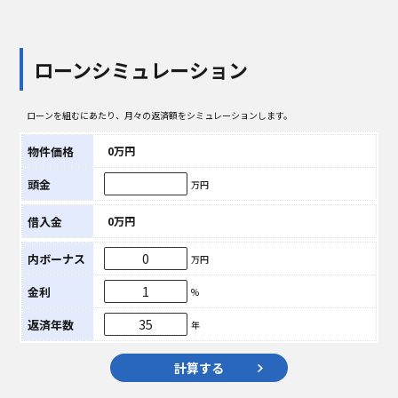
ローンシミュレーション
ローンを組むにあたり、月々の返済額をシミュレーションします。
物件価格
0万円
頭金
万円
借入金
0万円
内ボーナス
万円
金利
%
返済年数
年
計算する