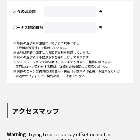
月々の返済額
円
ボーナス時加算額
円
※ 毎回の返済額が開始から終了まで均等となる
「元利均等返済」で算出しています。
※ 金利は期間中固定となる固定金利を採用しています。
※ 月々の返済額は小数点以下を繰り上げしております
※ シミュレーションでの結果は、あくまでも目安で、概算になります。
実際にローン契約をする際は、詳細を金融機関にご確認ください。
※ 実際のローン契約時には諸費用・税金（手数料や印紙税、保証料など）が
別途かかりますので、契約の際にご確認ください。
アクセスマップ
Warning
: Trying to access array offset on null in