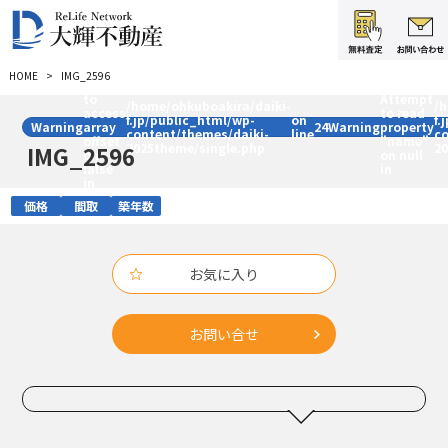
:
HOME
IMG_2596
Trying
:
to
Attempt
/home/ohkuboakira/daiki-
/
access
to read
f.jp/public_html/wp-
on
f.
Warning
array
24
Warning
property
content/themes/daiki-
line
c
offset
"name"
2025theme/single.php
2
IMG_2596
on
on null
false
in
in
価格
間取
築年数
お気に入り
お問い合せ