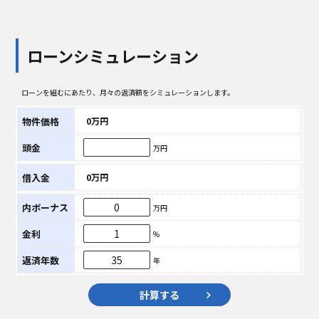
ローンシミュレーション
ローンを組むにあたり、月々の返済額をシミュレーションします。
物件価格
0万円
頭金
万円
借入金
0万円
内ボーナス
万円
金利
%
返済年数
年
計算する