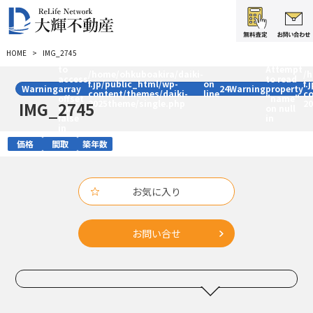
:
HOME
IMG_2745
Trying
:
to
Attempt
/home/ohkuboakira/daiki-
/
access
to read
f.jp/public_html/wp-
on
f.
Warning
array
24
Warning
property
content/themes/daiki-
line
c
offset
"name"
2025theme/single.php
2
IMG_2745
on
on null
false
in
in
価格
間取
築年数
お気に入り
お問い合せ