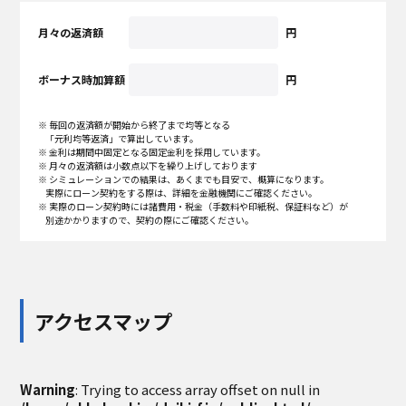
月々の返済額
円
ボーナス時加算額
円
※ 毎回の返済額が開始から終了まで均等となる
「元利均等返済」で算出しています。
※ 金利は期間中固定となる固定金利を採用しています。
※ 月々の返済額は小数点以下を繰り上げしております
※ シミュレーションでの結果は、あくまでも目安で、概算になります。
実際にローン契約をする際は、詳細を金融機関にご確認ください。
※ 実際のローン契約時には諸費用・税金（手数料や印紙税、保証料など）が
別途かかりますので、契約の際にご確認ください。
アクセスマップ
Warning
: Trying to access array offset on null in