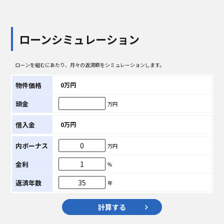
ローンシミュレーション
ローンを組むにあたり、月々の返済額をシミュレーションします。
物件価格
0万円
頭金
万円
借入金
0万円
内ボーナス
万円
金利
%
返済年数
年
計算する