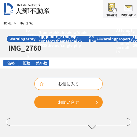
:
HOME
IMG_2760
Trying
:
to
Attempt
/home/ohkuboakira/daiki-
/
access
to read
f.jp/public_html/wp-
on
f.
Warning
array
24
Warning
property
content/themes/daiki-
line
c
offset
"name"
2025theme/single.php
2
IMG_2760
on
on null
false
in
in
価格
間取
築年数
お気に入り
お問い合せ