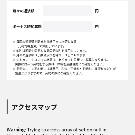
月々の返済額
円
ボーナス時加算額
円
※ 毎回の返済額が開始から終了まで均等となる
「元利均等返済」で算出しています。
※ 金利は期間中固定となる固定金利を採用しています。
※ 月々の返済額は小数点以下を繰り上げしております
※ シミュレーションでの結果は、あくまでも目安で、概算になります。
実際にローン契約をする際は、詳細を金融機関にご確認ください。
※ 実際のローン契約時には諸費用・税金（手数料や印紙税、保証料など）が
別途かかりますので、契約の際にご確認ください。
アクセスマップ
Warning
: Trying to access array offset on null in