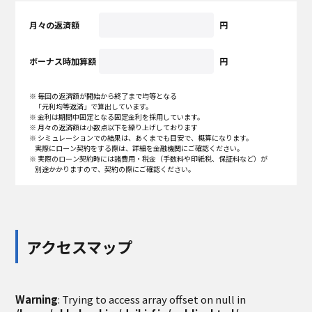
月々の返済額
円
ボーナス時加算額
円
※ 毎回の返済額が開始から終了まで均等となる
「元利均等返済」で算出しています。
※ 金利は期間中固定となる固定金利を採用しています。
※ 月々の返済額は小数点以下を繰り上げしております
※ シミュレーションでの結果は、あくまでも目安で、概算になります。
実際にローン契約をする際は、詳細を金融機関にご確認ください。
※ 実際のローン契約時には諸費用・税金（手数料や印紙税、保証料など）が
別途かかりますので、契約の際にご確認ください。
アクセスマップ
Warning
: Trying to access array offset on null in