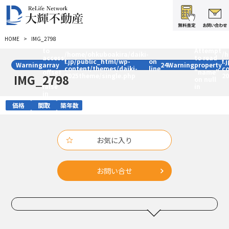
:
HOME
IMG_2798
Trying
:
to
Attempt
/home/ohkuboakira/daiki-
/
access
to read
f.jp/public_html/wp-
on
f.
Warning
array
24
Warning
property
content/themes/daiki-
line
c
offset
"name"
2025theme/single.php
2
IMG_2798
on
on null
false
in
in
価格
間取
築年数
お気に入り
お問い合せ