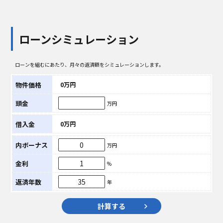
ローンシミュレーション
ローンを組むにあたり、月々の返済額をシミュレーションします。
物件価格
0万円
頭金
万円
借入金
0万円
内ボーナス
万円
金利
%
返済年数
年
計算する