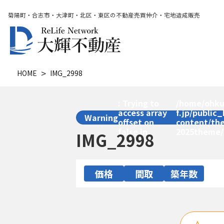
菊陽町・合志市・大津町・北区・東区の不動産売買仲介・宅地造成販売
HOME
IMG_2998
: Trying to
/home/ohku
access array
f.jp/public
Warning
offset on
content/th
false in
2025theme/
IMG_2998
価格
間取
築年数