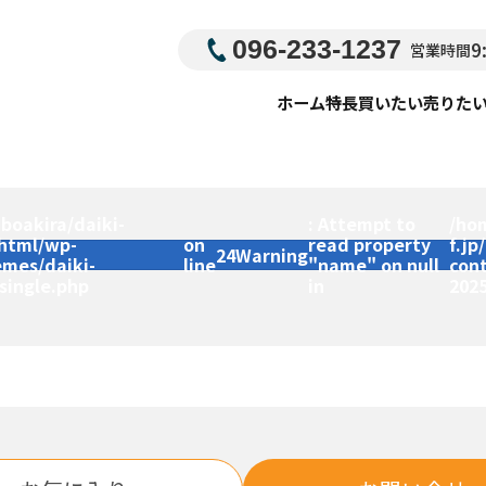
096-233-1237
9
営業時間
ホーム
特長
買いたい
売りた
boakira/daiki-
: Attempt to
/ho
_html/wp-
on
read property
f.jp
24
Warning
emes/daiki-
line
"name" on null
con
single.php
in
202