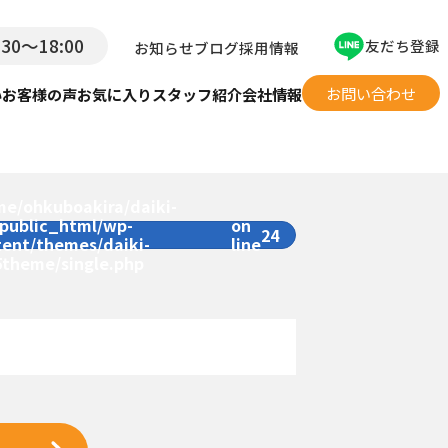
:30〜18:00
友だち登録
お知らせ
ブログ
採用情報
お問い合わせ
い
お客様の声
お気に入り
スタッフ紹介
会社情報
me/ohkuboakira/daiki-
/public_html/wp-
on
24
tent/themes/daiki-
line
5theme/single.php