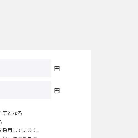
円
円
均等となる
す。
を採用しています。