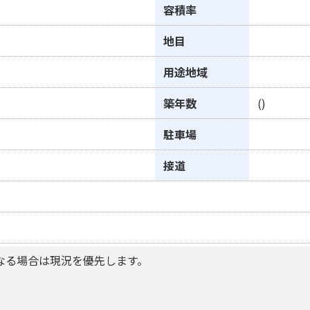
容積率
地目
用途地域
築年数
()
駐車場
接道
なる場合は現況を優先します。