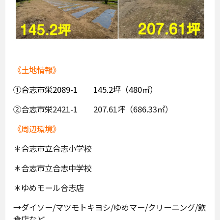
《土地情報》
①合志市栄2089-1 145.2坪（480㎡）
②合志市栄2421-1 207.61坪（686.33㎡）
《周辺環境》
＊合志市立合志小学校
＊合志市立合志中学校
＊ゆめモール合志店
→ダイソー/マツモトキヨシ/ゆめマー/クリーニング/飲
食店など