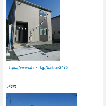
https://www.daiki-f.jp/baibai/3476
5号棟