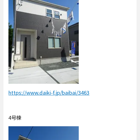
https://www.daiki-f.jp/baibai/3463
4号棟